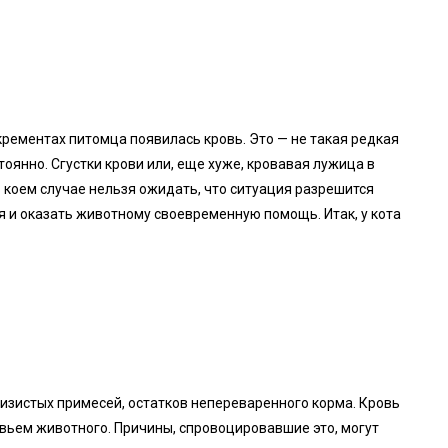
крементах питомца появилась кровь. Это — не такая редкая
оянно. Сгустки крови или, еще хуже, кровавая лужица в
в коем случае нельзя ожидать, что ситуация разрешится
ия и оказать животному своевременную помощь. Итак, у кота
изистых примесей, остатков непереваренного корма. Кровь
вьем животного. Причины, спровоцировавшие это, могут