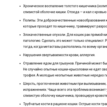
Хроническое воспаление толстого кишечника (колит
слизистой оболочке кишки. Отсюда — и кал с кровью 
Полипы. Эти доброкачественные новообразования к
которые проходят по кишечнику, травмируют разрос
Злокачественные опухоли. Для кошек рак прямой ки
патологию. Сделать это может только специалист. 
тогда, когда метастазы расползлись по всему орган
Нарушения свертываемости крови, аллергия.
Отравление ядом для грызунов. Причиной может быт
Не случайно опытные кошки-крысоловки не едят сво
трофея. А молодые неопытные животные нередко ги
Шерсть, проглоченная животным при вылизывании, 
испражнениях. Чаще всего эта проблема возникает
слизистую оболочку кишечника, провоцируя кровот
Трубчатые кости в рационе кошки. Острые кости тр