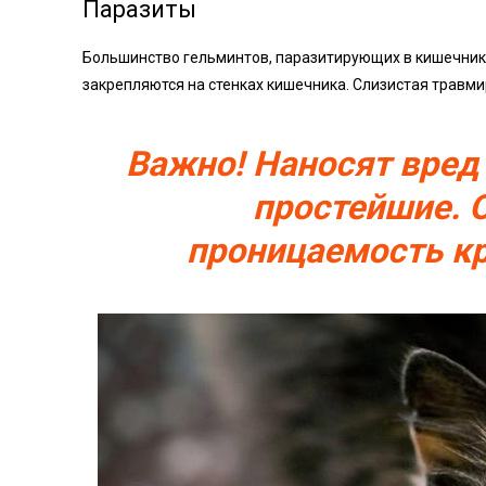
Паразиты
Большинство гельминтов, паразитирующих в кишечнике
закрепляются на стенках кишечника. Слизистая травмиру
Важно! Наносят вред
простейшие. 
проницаемость к