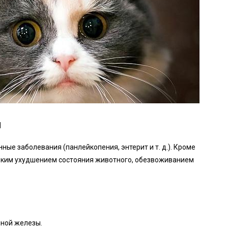
и
ые заболевания (панлейкопения, энтерит и т. д.). Кроме
езким ухудшением состояния животного, обезвоживанием
чной железы.