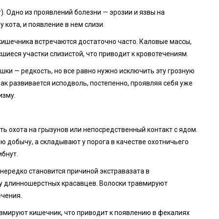
). Одно из проявлений болезни — эрозии и язвы на
у кота, и появление в нем слизи.
ишечника встречаются достаточно часто. Каловые массы,
шиеся участки слизистой, что приводит к кровотечениям.
шки — редкость, но все равно нужно исключить эту грозную
Рак развивается исподволь, постепенно, проявляя себя уже
изму.
ь охота на грызунов или непосредственный контакт с ядом.
ю добычу, а складывают у порога в качестве охотничьего
бнут.
нередко становится причиной экстравазата в
 у длинношерстных красавцев. Волоски травмируют
ечения.
авмируют кишечник, что приводит к появлению в фекалиях