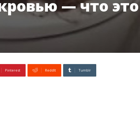
 кровью — что это
Pinterest
ReddIt
Tumblr