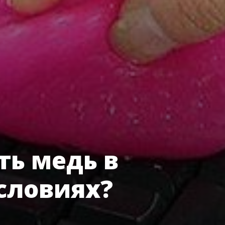
ть медь в
словиях?