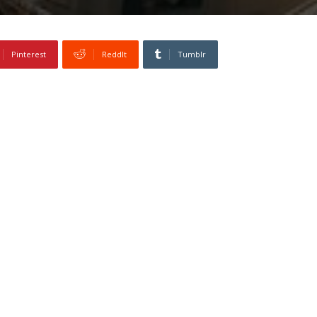
Pinterest
ReddIt
Tumblr