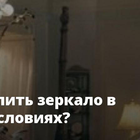
лить зеркало в
словиях?