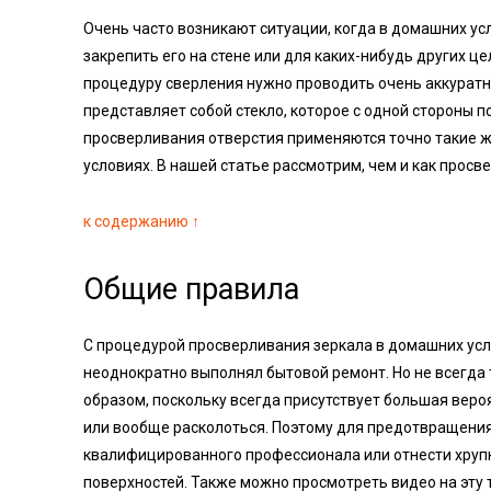
Очень часто возникают ситуации, когда в домашних ус
закрепить его на стене или для каких-нибудь других ц
процедуру сверления нужно проводить очень аккуратно
представляет собой стекло, которое с одной стороны 
просверливания отверстия применяются точно такие же
условиях. В нашей статье рассмотрим, чем и как просв
к содержанию ↑
Общие правила
С процедурой просверливания зеркала в домашних ус
неоднократно выполнял бытовой ремонт. Но не всегда
образом, поскольку всегда присутствует большая веро
или вообще расколоться. Поэтому для предотвращени
квалифицированного профессионала или отнести хрупк
поверхностей. Также можно просмотреть видео на эту