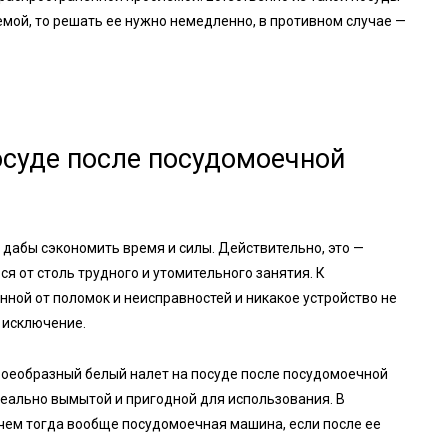
емой, то решать ее нужно немедленно, в противном случае —
осуде после посудомоечной
абы сэкономить время и силы. Действительно, это —
я от столь трудного и утомительного занятия. К
ной от поломок и неисправностей и никакое устройство не
 исключение.
воеобразный белый налет на посуде после посудомоечной
деально вымытой и пригодной для использования. В
чем тогда вообще посудомоечная машина, если после ее