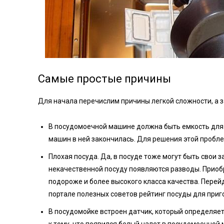
Самые простые причины
Для начала перечислим причины легкой сложности, а з
В посудомоечной машине должна быть емкость для
машин в ней закончилась. Для решения этой пробле
Плохая посуда. Да, в посуде тоже могут быть свои з
некачественной посуду появляются разводы. Приобр
подороже и более высокого класса качества. Перейд
портале полезных советов рейтинг посуды для приг
В посудомойке встроен датчик, который определяет
к тому, что появился белый налет в посудомоечной