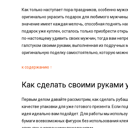
Как только наступает пора праздников, особенно мужс
оригинально украсить подарок для любимого мужчины, б
значение имеет каждая мелочь, способная поднять на
подарок уже куплен, осталось только приобрести откры
по-настоящему удивить своих мужчин, тогда вам непр
галстуком своими руками, выполненная из подручных м
оригинальную поделку самостоятельно, которую можно 
к содержанию ↑
Как сделать своими руками 
Первым делом давайте рассмотрим, как сделать рубашк
качестве упаковки для уже готового презента. Если по
идея идеально вам подойдет. Для работы мы используе
бумаги всевозможных фигурок без использования клея.
открытку с искренними пожеланиями.