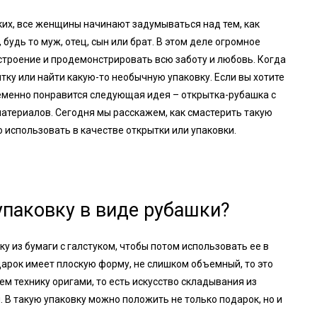
ких, все женщины начинают задумываться над тем, как
удь то муж, отец, сын или брат. В этом деле огромное
строение и продемонстрировать всю заботу и любовь. Когда
тку или найти какую-то необычную упаковку. Если вы хотите
еменно понравится следующая идея – открытка-рубашка с
атериалов. Сегодня мы расскажем, как смастерить такую
использовать в качестве открытки или упаковки.
упаковку в виде рубашки?
у из бумаги с галстуком, чтобы потом использовать ее в
дарок имеет плоскую форму, не слишком объемный, то это
м технику оригами, то есть искусство складывания из
 В такую упаковку можно положить не только подарок, но и