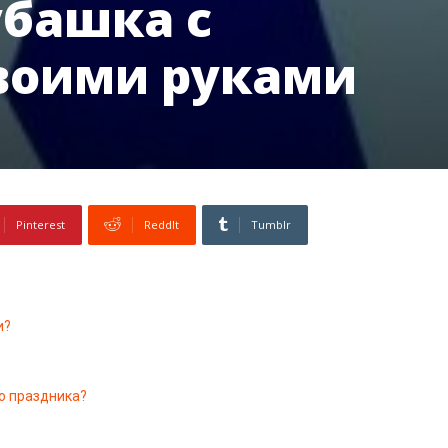
убашка с
воими руками
Pinterest
ReddIt
Tumblr
и?
о праздника?