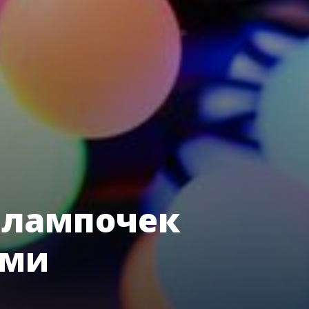
 лампочек
ами