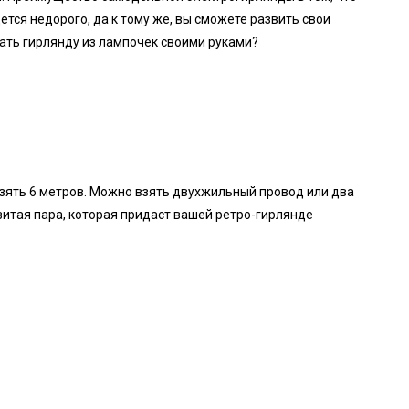
тся недорого, да к тому же, вы сможете развить свои
лать гирлянду из лампочек своими руками?
взять 6 метров. Можно взять двухжильный провод или два
витая пара, которая придаст вашей ретро-гирлянде