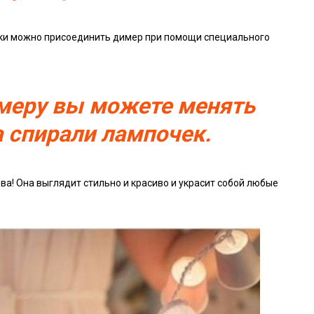
лки можно присоединить димер при помощи специального
меру вы можете менять
 спирали лампочек.
ва! Она выглядит стильно и красиво и украсит собой любые