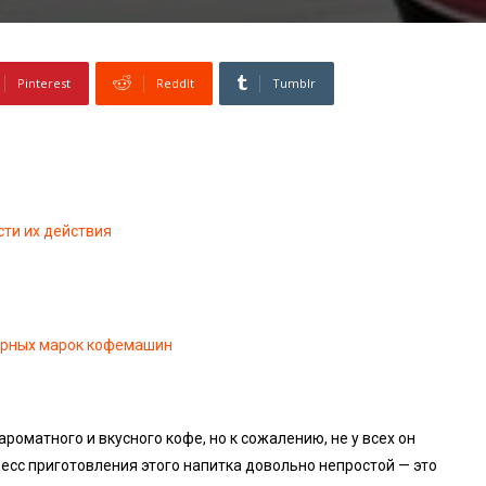
Pinterest
ReddIt
Tumblr
сти их действия
ярных марок кофемашин
роматного и вкусного кофе, но к сожалению, не у всех он
есс приготовления этого напитка довольно непростой — это