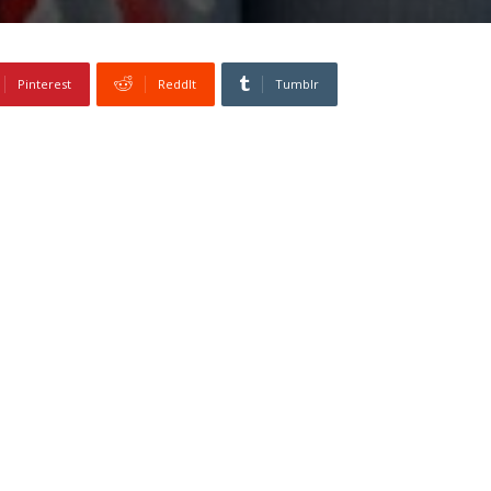
Pinterest
ReddIt
Tumblr