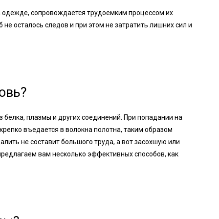
на одежде, сопровождается трудоемким процессом их
б не осталось следов и при этом не затратить лишних сил и
овь?
з белка, плазмы и других соединений. При попадании на
 крепко въедается в волокна полотна, таким образом
лить не составит большого труда, а вот засохшую или
 предлагаем вам несколько эффективных способов, как