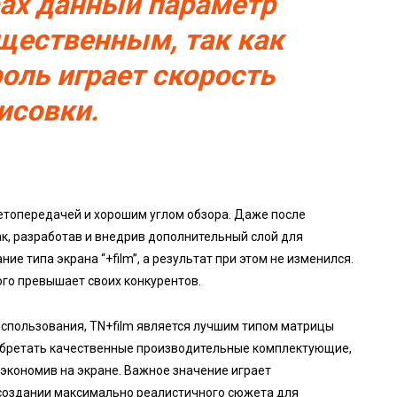
рах данный параметр
ущественным, так как
оль играет скорость
исовки.
етопередачей и хорошим углом обзора. Даже после
к, разработав и внедрив дополнительный слой для
ие типа экрана “+film”, а результат при этом не изменился.
ого превышает своих конкурентов.
спользования, TN+film является лучшим типом матрицы
обретать качественные производительные комплектующие,
сэкономив на экране. Важное значение играет
 создании максимально реалистичного сюжета для