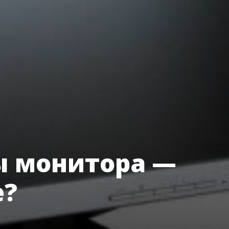
ы монитора —
е?