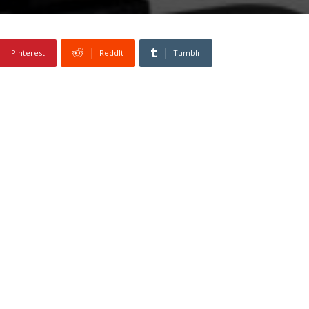
Pinterest
ReddIt
Tumblr