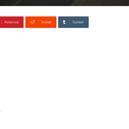
Pinterest
ReddIt
Tumblr
?