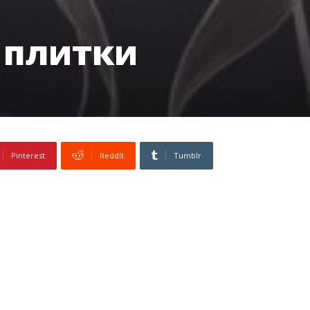
 плитки
Pinterest
ReddIt
Tumblr