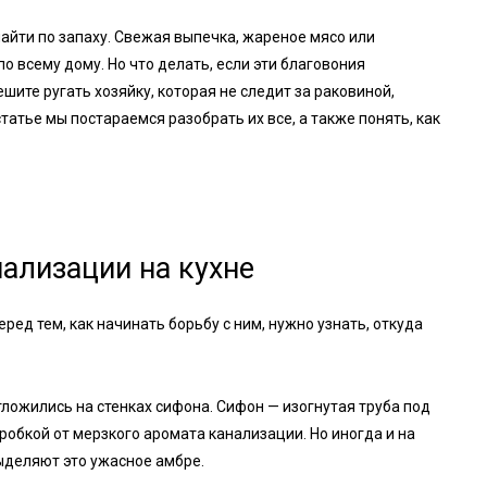
найти по запаху. Свежая выпечка, жареное мясо или
 всему дому. Но что делать, если эти благовония
ите ругать хозяйку, которая не следит за раковиной,
татье мы постараемся разобрать их все, а также понять, как
ализации на кухне
ред тем, как начинать борьбу с ним, нужно узнать, откуда
тложились на стенках сифона. Сифон — изогнутая труба под
робкой от мерзкого аромата канализации. Но иногда и на
ыделяют это ужасное амбре.