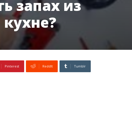
ь запах из
 кухне?
Pinterest
ReddIt
Tumblr