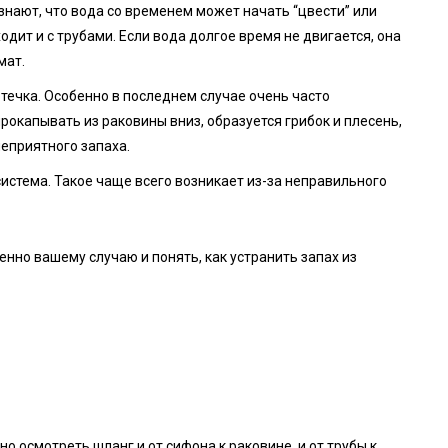
 знают, что вода со временем может начать “цвести” или
одит и с трубами. Если вода долгое время не двигается, она
мат.
течка. Особенно в последнем случае очень часто
рокапывать из раковины вниз, образуется грибок и плесень,
неприятного запаха.
тема. Такое чаще всего возникает из-за неправильного
енно вашему случаю и понять, как устранить запах из
о осмотреть шланг и от сифона к раковине, и от трубы к