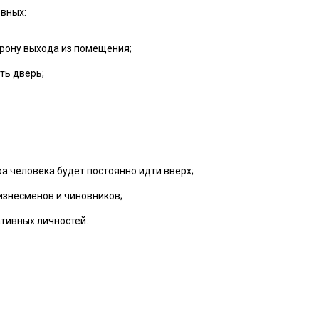
овных:
орону выхода из помещения;
ть дверь;
ра человека будет постоянно идти вверх;
изнесменов и чиновников;
тивных личностей.