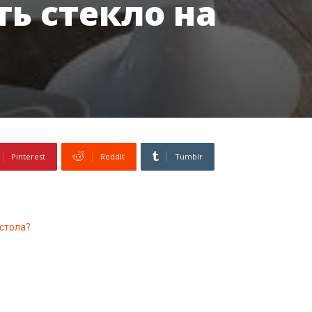
ть стекло на
Pinterest
ReddIt
Tumblr
 стола?