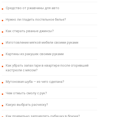
Средство от ржавчины для авто
Нужно ли гладить постельное белье?
Как стирать рваные джинсы?
Изготовление мягкой мебели своими руками
Картины из ракушек своими руками
Как убрать запах гари в квартире после сгоревшей
кастрюли с мясом?
Мутоновая шуба — из чего сделана?
Чем отмыть смолу с рук?
Какую выбрать расческу?
Как правильно заправлять рубашку в брюки?