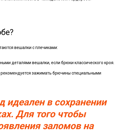
обе?
таются вешалки с плечиками:
ыми деталями вешалки, если брюки классического кроя.
ла, рекомендуется зажимать брючины специальными
д идеален в сохранении
ах. Для того чтобы
оявления заломов на