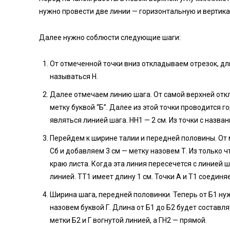
нужно провести две линии — горизонтальную и вертик
Далее нужно соблюсти следующие шаги:
От отмеченной точки вниз откладываем отрезок, дли
называться Н.
Далее отмечаем линию шага. От самой верхней откл
метку буквой “Б”. Далее из этой точки проводится г
являться линией шага. НН1 — 2 см. Из точки с назва
Перейдем к ширине талии и передней половины. От
Сб и добавляем 3 см — метку назовем Т. Из только
краю листа. Когда эта линия пересечется с линией ш
линией. ТТ1 имеет длину 1 см. Точки A и T1 соединя
Ширина шага, передней половинки. Теперь от Б1 нуж
назовем буквой Г. Длина от Б1 до Б2 будет составл
метки Б2 и Г вогнутой линией, а ГН2 — прямой.