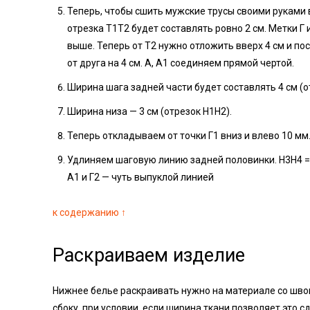
Теперь, чтобы сшить мужские трусы своими руками
отрезка Т1Т2 будет составлять ровно 2 см. Метки Г
выше. Теперь от Т2 нужно отложить вверх 4 см и пос
от друга на 4 см. А, А1 соединяем прямой чертой.
Ширина шага задней части будет составлять 4 см (от
Ширина низа — 3 см (отрезок H1H2).
Теперь откладываем от точки Г1 вниз и влево 10 мм.
Удлиняем шаговую линию задней половинки. H3H4 = 1
A1 и Г2 — чуть выпуклой линией
к содержанию ↑
Раскраиваем изделие
Нижнее белье раскраивать нужно на материале со швом
сбоку, при условии, если ширина ткани позволяет это с