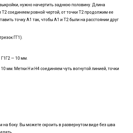
 выкройки, нужно начертить заднюю половину. Длина
 и Т2 соединяем ровной чертой, от точки Т2 продолжим ее
тавить точку A1 так, чтобы A1 и T2 были на расстоянии друг
резок ГГ1).
 Г1Г2 — 10 мм.
0 мм. Метки H и H4 соединяем чуть вогнутой линией, точки
 на боку. Вы можете скроить в развернутом виде без шва
делать.