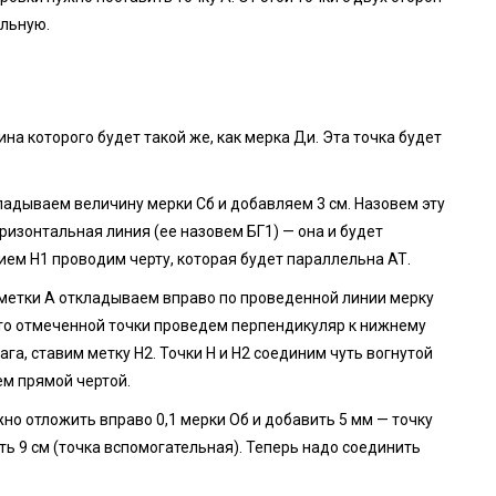
альную.
на которого будет такой же, как мерка Ди. Эта точка будет
адываем величину мерки Сб и добавляем 3 см. Назовем эту
оризонтальная линия (ее назовем БГ1) — она и будет
нием Н1 проводим черту, которая будет параллельна АТ.
 метки А откладываем вправо по проведенной линии мерку
 что отмеченной точки проведем перпендикуляр к нижнему
ага, ставим метку H2. Точки H и H2 соединим чуть вогнутой
ем прямой чертой.
но отложить вправо 0,1 мерки Об и добавить 5 мм — точку
ять 9 см (точка вспомогательная). Теперь надо соединить