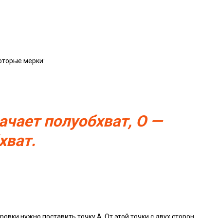
которые мерки:
ачает полуобхват, О —
хват.
вки нужно поставить точку А. От этой точки с двух сторон