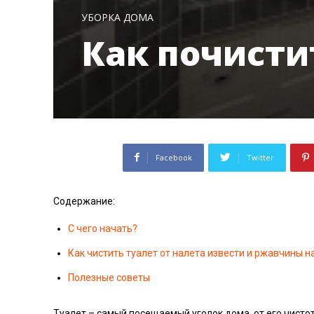
УБОРКА ДОМА
Как почисти
Facebook
Twitter
Содержание:
С чего начать?
Как чистить туалет от налета извести и ржавчины
Полезные советы
Туалет – самый посещаемый уголок дома, от его чисто