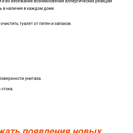
и и во избежание возникновения аллергических реакций
ь в наличие в каждом доме.
чистить туалет от пятен и запахов.
поверхности унитаза.
 стока.
жать появления новых