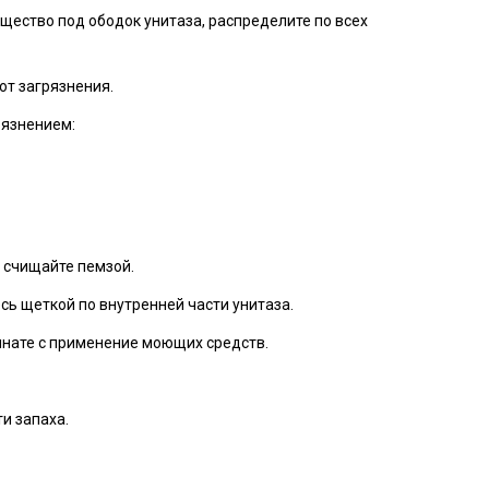
щество под ободок унитаза, распределите по всех
от загрязнения.
рязнением:
 счищайте пемзой.
есь щеткой по внутренней части унитаза.
омнате с применение моющих средств.
и запаха.