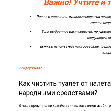
Важно! Учтите и 
Разного рода очистительные средства не сл
газов и неп
Если выбранное вами средство не удовле
следующего пр
Если вы используете многоразовые предме
хлор
к содержанию ↑
Как чистить туалет от налет
народными средствами?
В наше время полки хозяйственных магазинов изобил