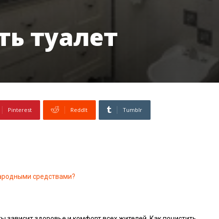
ть туалет
Pinterest
ReddIt
Tumblr
 народными средствами?
ты зависит здоровье и комфорт всех жителей. Как почистить