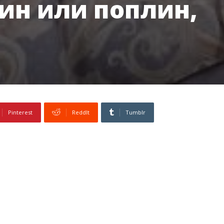
ин или поплин,
Pinterest
ReddIt
Tumblr