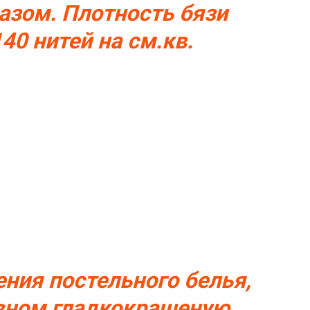
зом. Плотность бязи
40 нитей на см.кв.
ения постельного белья,
вном гладкокрашеную