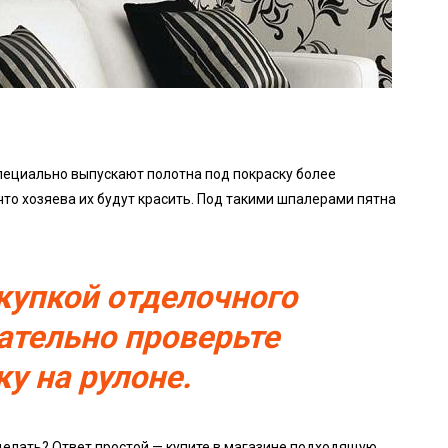
специально выпускают полотна под покраску более
что хозяева их будут красить. Под такими шпалерами пятна
купкой отделочного
ательно проверьте
у на рулоне.
 делать? Ответ простой — купите в магазине подходящую