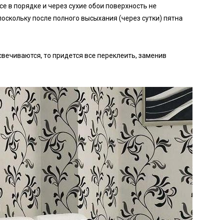
се в порядке и через сухие обои поверхность не
 поскольку после полного высыхания (через сутки) пятна
освечиваются, то придется все переклеить, заменив