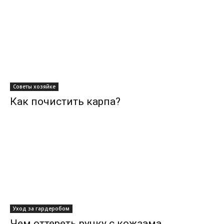
Советы хозяйке
Как почистить карпа?
Уход за гардеробом
Чем оттереть ручку с кожзама