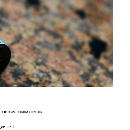
о свежим соком лимона:
и 5 к 1.