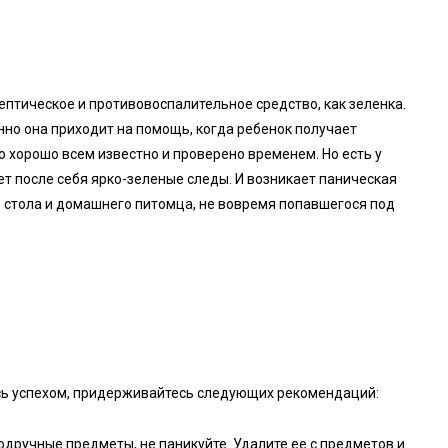
септическое и противовоспалительное средство, как зеленка.
нно она приходит на помощь, когда ребенок получает
о хорошо всем известно и проверено временем. Но есть у
т после себя ярко-зеленые следы. И возникает паническая
на, стола и домашнего питомца, не вовремя попавшегося под
сь успехом, придерживайтесь следующих рекомендаций:
одручные предметы, не паникуйте. Удалите ее с предметов и