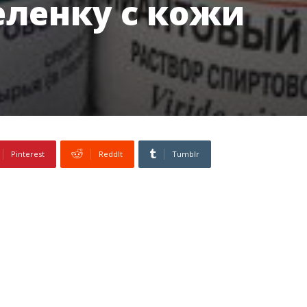
еленку с кожи
Pinterest
ReddIt
Tumblr