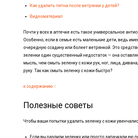
Как удалить пятна после ветрянки у детей?
Видеоматериал
Почти у всех в аптечке есть такое универсальное анти
Особенно, если в семье есть маленькие дети, ведь име
очередную ссадину или болеет ветрянкой. Это средств
зеленки один существенный недостаток — она оставляе
мысль, чем смыть зеленку с кожи рук, ног, лица, дива
руку. Так как смыть зеленку с кожи быстро?
к содержанию ↑
Полезные советы
Чтобы ваши попытки удалить зеленку с кожи увенчали
Если вы разлили зеленку или просто запачкали ею п