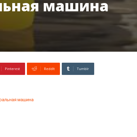
льная машина
Pinterest
ReddIt
Tumblr
иральная машина