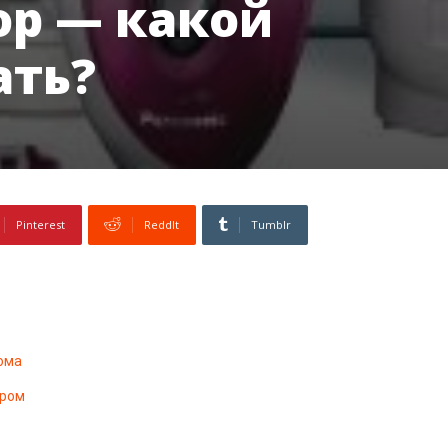
ор — какой
ать?
Pinterest
ReddIt
Tumblr
ома
ором