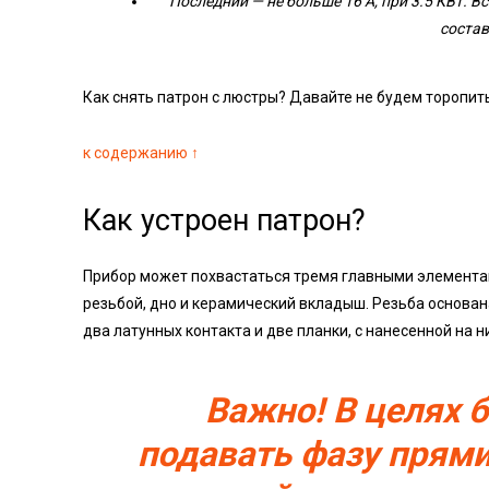
Последний — не больше 16 А, при 3.5 КВт. 
соста
Как снять патрон с люстры? Давайте не будем торопить
к содержанию ↑
Как устроен патрон?
Прибор может похвастаться тремя главными элементами
резьбой, дно и керамический вкладыш. Резьба основан
два латунных контакта и две планки, с нанесенной на н
Важно! В целях 
подавать фазу прями