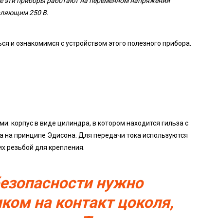
Все эти приборы работают на переменном напряжении
вляющим 250 В.
ся и ознакомимся с устройством этого полезного прибора.
: корпус в виде цилиндра, в котором находится гильза с
а на принципе Эдисона. Для передачи тока используются
их резьбой для крепления.
безопасности нужно
ком на контакт цоколя,