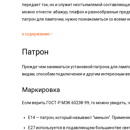
передает ток, но и служит неотъемлемой составляюще
можно отнести: абажур, плафон и разнообразные предм
патрон для лампочки, нужно познакомиться со всеми 
к содержанию ↑
Патрон
Прежде чем заниматься установкой патрона для лампоч
видам, способам подключения и другим интересным в
Маркировка
Если верить ГОСТ-Р МЭК 60238-99, то можно увидеть, ч
E14 — патрон, который называют “миньон”. Применяе
E27 используется в подавляющем большинстве све