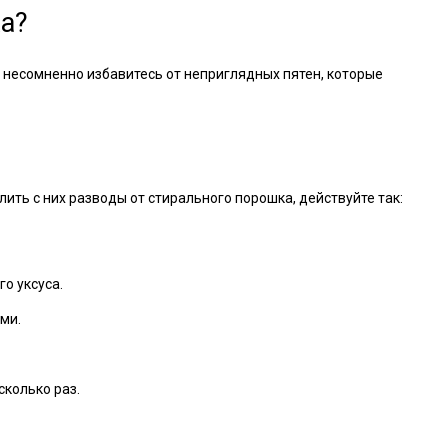
ка?
несомненно избавитесь от неприглядных пятен, которые
ить с них разводы от стирального порошка, действуйте так:
о уксуса.
ми.
сколько раз.