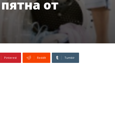
 пятна от
Pinterest
ReddIt
Tumblr