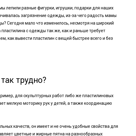
о мы лепили разные фигурки, игрушки, подарки для наших
анчивалась загрязнение одежды, из-за чего радость мамы
ды? Сегодня мало что изменилось, несмотря на широкий
пластилина с одежды так же, как и раньше требует
ем, как вывести пластилин с вещей быстрее всего и без
 так трудно?
пример, для скульптурных работ либо же пластилиновых
ет мелкую моторику рук у детей, а также координацию
льных качеств, он имеет и не очень удобные свойства для
тавляет цветные и жирные пятна на разнообразных