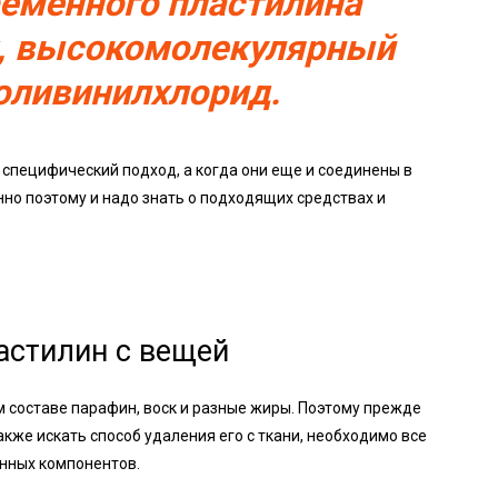
ременного пластилина
к, высокомолекулярный
поливинилхлорид.
 специфический подход, а когда они еще и соединены в
но поэтому и надо знать о подходящих средствах и
астилин с вещей
м составе парафин, воск и разные жиры. Поэтому прежде
акже искать способ удаления его с ткани, необходимо все
нных компонентов.