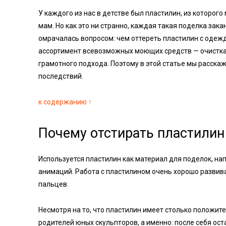
У каждого из нас в детстве был пластилин, из которог
мам. Но как это ни странно, каждая такая поделка зак
омрачалась вопросом: чем оттереть пластилин с одеж
ассортимент всевозможных моющих средств — очистка 
грамотного подхода. Поэтому в этой статье мы расскаж
последствий.
к содержанию ↑
Почему отстирать пластилин
Используется пластилин как материал для поделок, на
анимаций. Работа с пластилином очень хорошо развива
пальцев.
Несмотря на то, что пластилин имеет столько положите
родителей юных скульпторов, а именно: после себя ос