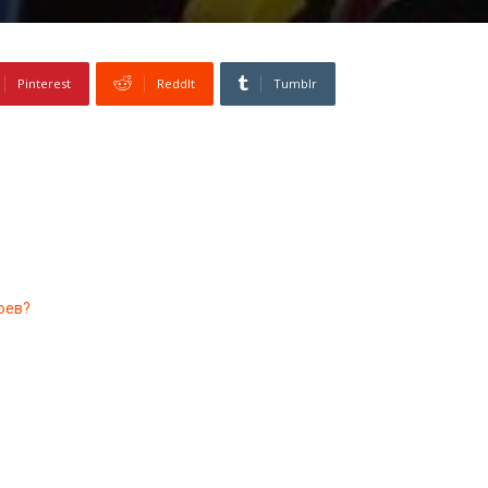
Pinterest
ReddIt
Tumblr
оев?