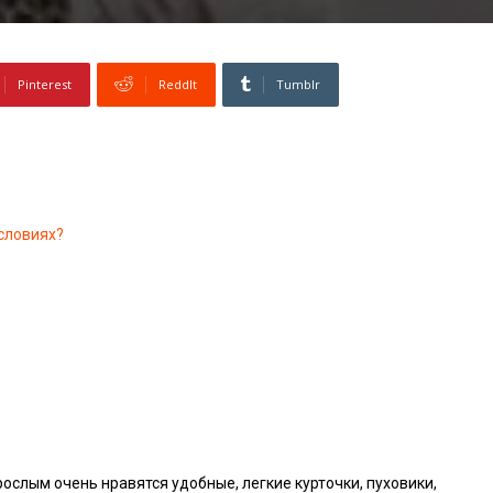
Pinterest
ReddIt
Tumblr
словиях?
рослым очень нравятся удобные, легкие курточки, пуховики,