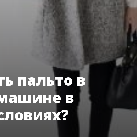
ть пальто в
 машине в
словиях?