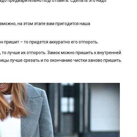
надо предварительно подготовить. Сделать это надо
озможно, на этом этапе вам пригодится наша
он пришит – то придется аккуратно его отпороть.
, то лучше их отпороть. Замок можно пришить к внутренней
овицы лучше срезать и по окончанию чистки заново пришить.