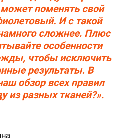
о может поменять свой
фиолетовый. И с такой
 намного сложнее. Плюс
итывайте особенности
ежды, чтобы исключить
анные результаты. В
наш обзор всех правил
у из разных тканей?».
ина